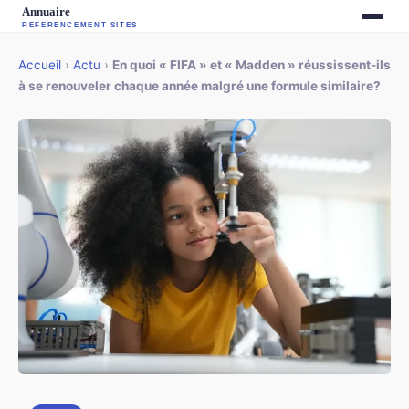
Accueil
›
Actu
›
En quoi « FIFA » et « Madden » réussissent-ils
à se renouveler chaque année malgré une formule similaire?