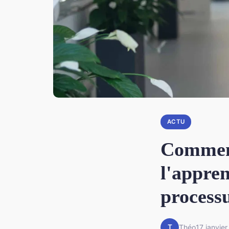
ACTU
Comment
l'appren
processu
T
Théo
17 janvie