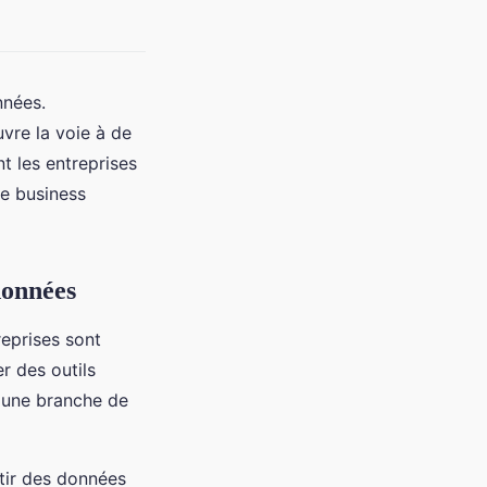
nnées.
uvre la voie à de
t les entreprises
de business
données
reprises sont
r des outils
, une branche de
tir des données