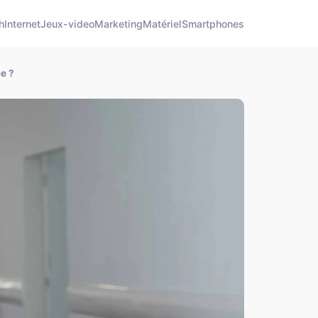
h
Internet
Jeux-video
Marketing
Matériel
Smartphones
e ?