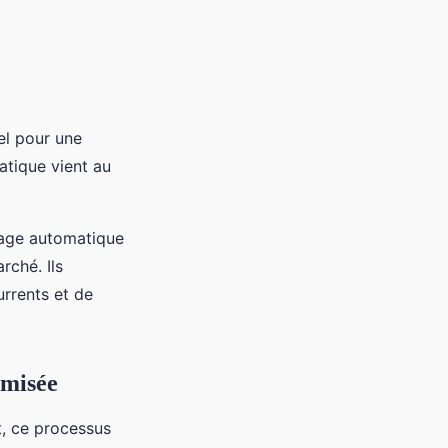
el pour une
matique vient au
sage automatique
rché. Ils
rrents et de
imisée
t, ce processus