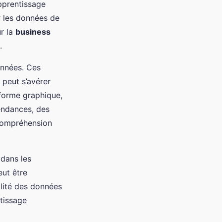
apprentissage
r les données de
ur la
business
.
onnées. Ces
peut s’avérer
 forme graphique,
tendances, des
 compréhension
 dans les
eut être
alité des données
tissage