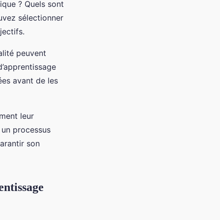
ique ? Quels sont
uvez sélectionner
ectifs.
alité peuvent
d’apprentissage
ées avant de les
ement leur
t un processus
arantir son
entissage