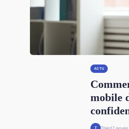
ACTU
Comment
mobile d
confiden
T
Théo
17 janvie