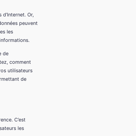
d’Internet. Or,
 données peuvent
tes les
 informations.
e de
ectez, comment
os utilisateurs
ermettant de
rence. C’est
sateurs les